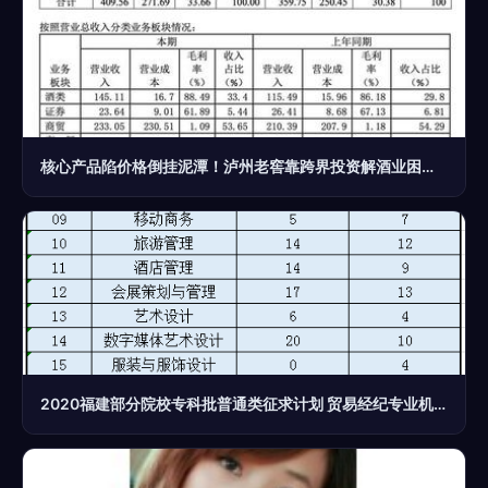
核心产品陷价格倒挂泥潭！泸州老窖靠跨界投资解酒业困境？
2020福建部分院校专科批普通类征求计划 贸易经纪专业机会与报考指南