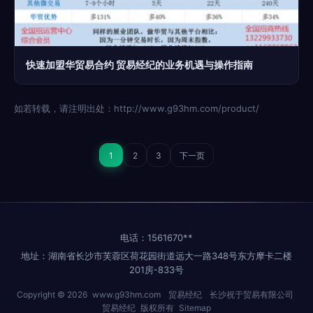
快速加盟华贸易合约 贸易经纪的业务机遇与操作指南
如若转载，请注明出处：http://www.g93hm.com/product/
1
2
3
下一页
电话：1561670**
地址：湖南省长沙市芙蓉区荷花园街道远大一路348号东方摩卡二楼
201房-833号
Copyright © 2026
www.g93hm.com
贸易经纪
长沙祝于贸易有限公司
贸易经纪
版权所有
Sitemap