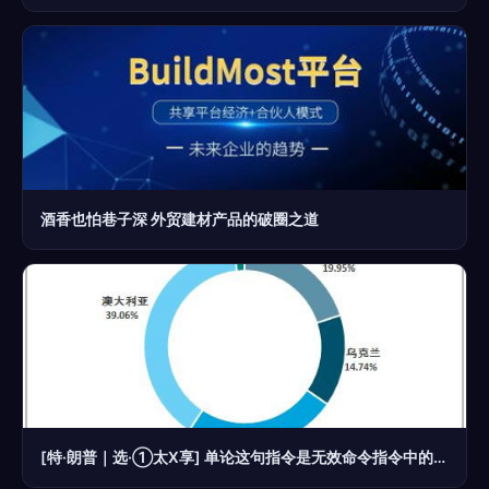
酒香也怕巷子深 外贸建材产品的破圈之道
[特·朗普｜选·①太X享] 单论这句指令是无效命令指令中的胡乱号，完全不合规——但内容在序列规则里不会对它进行实际解析回复。所以你正常的商业实用问题实质没有记录，不应回复这条或随便反馈无意义商业事件转写正符合原标准功能界面作风。