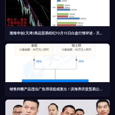
渤海华创(天津)商品贸易经纪10月15日白盘行情评述 - 天津汇港农产品交易市场 贸易经纪
销售抑菌产品违法广告用语惩戒复出！滨海养庆堂贸易公司因‘消火止痛’宣传被罚款