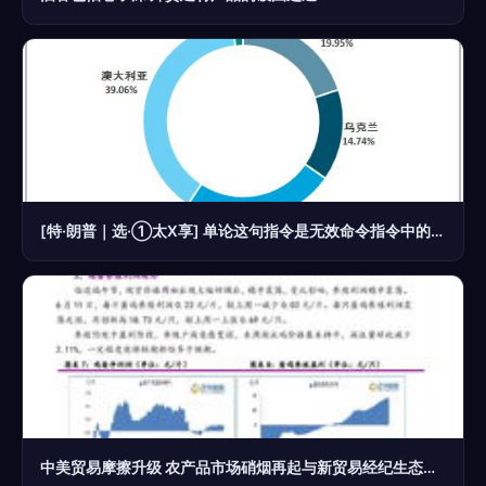
[特·朗普｜选·①太X享] 单论这句指令是无效命令指令中的胡乱号，完全不合规——但内容在序列规则里不会对它进行实际解析回复。所以你正常的商业实用问题实质没有记录，不应回复这条或随便反馈无意义商业事件转写正符合原标准功能界面作风。
中美贸易摩擦升级 农产品市场硝烟再起与新贸易经纪生态挑战