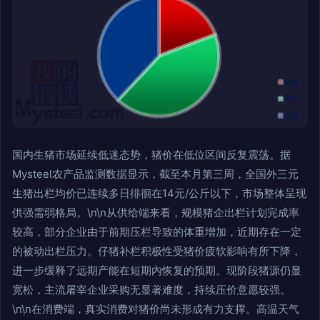
国内生猪市场延续低迷态势，猪价在低位区间反复震荡。据
Mysteel农产品监测数据显示，截至本月第三周，全国外三元
生猪出栏均价已连续多日徘徊在14元/公斤以下，市场整体呈现
供强需弱格局。\n\n从供给端来看，规模猪企出栏计划完成率
较高，部分企业由于前期压栏导致的体重增加，近期存在一定
的被动出栏压力。仔猪补栏积极性受猪价疲软影响有所下降，
进一步缓释了远期产能在短期内恢复的预期。现阶段猪源仍显
宽松，主流屠宰企业采购无显著难度，持续压价意愿较强。
\n\n在消费端，真实消费对猪价尚未形成有力支撑。高温天气