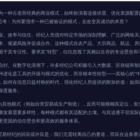
为一种古老而经典的商业模式，始终扮演着连接供需、优化资源配置
应思考：为何要强求一种已被验证的模式，去改变其成功的本质？
业、效率与信任。经纪人凭借对特定市场的深刻理解、广泛的网络关
本、规避风险并促成合作。这种模式在农产品、大宗商品、航运、房
源于其专注性。要求其“转型”，往往忽视了其赖以生存的专业壁垒和
自封。在数字化浪潮下，许多经纪公司积极引入大数据、区块链和智
种进化是工具的升级与模式的优化，而非根本性转型——其核心的“中介
，如何在信息日益对称的时代，强化经纪人所提供的附加价值：如供
深度服务。
”为其他模式（例如自营贸易或生产制造），反而可能模糊其定位，丧
康发展需要多样性，每种模式都有其适配的土壤。与其追逐不切实际
更坚固的信任壁垒和更高效的服务体系。
，贸易经纪的回应或许应是：我们无需转离自己的赛道，而应在这条赛