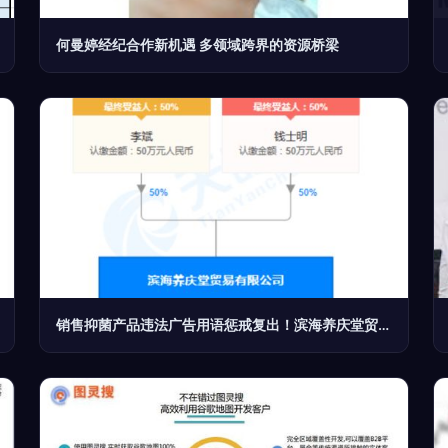
何曼婷经纪合作新机遇 多领域跨界的资源桥梁
销售抑菌产品违法广告用语惩戒复出！滨海养庆堂贸易公司因‘消火止痛’宣传被罚款