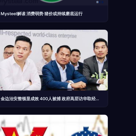
Mysteel解读 消费弱势 猪价或持续磨底运行
金边治安整顿显成效 400人被捕 政府高层访华取经共谋经贸新篇章