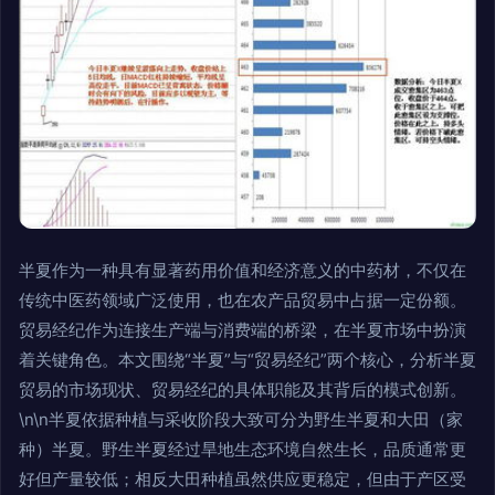
半夏作为一种具有显著药用价值和经济意义的中药材，不仅在
传统中医药领域广泛使用，也在农产品贸易中占据一定份额。
贸易经纪作为连接生产端与消费端的桥梁，在半夏市场中扮演
着关键角色。本文围绕“半夏”与“贸易经纪”两个核心，分析半夏
贸易的市场现状、贸易经纪的具体职能及其背后的模式创新。
\n\n半夏依据种植与采收阶段大致可分为野生半夏和大田（家
种）半夏。野生半夏经过旱地生态环境自然生长，品质通常更
好但产量较低；相反大田种植虽然供应更稳定，但由于产区受