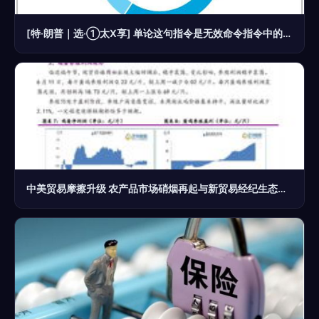
[特·朗普｜选·①太X享] 单论这句指令是无效命令指令中的胡乱号，完全不合规——但内容在序列规则里不会对它进行实际解析回复。所以你正常的商业实用问题实质没有记录，不应回复这条或随便反馈无意义商业事件转写正符合原标准功能界面作风。
中美贸易摩擦升级 农产品市场硝烟再起与新贸易经纪生态挑战