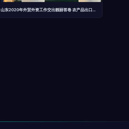
山东2020年外贸外资工作交出靓丽答卷 农产品出口额连续22年居全国首位