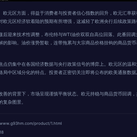
。欧元区方面，得益于消费者与投资者信心指数的回升，欧元汇率获
对欧元区经济软着陆的预期有所增强，这减轻了欧洲央行后续政策路
涨后迎来技术性调整，布伦特与WTI油价双双自高位回落。此番回调
解的影响。油价涨势暂歇，连带拖累与大宗商品价格挂钩的商品货币
焦点仍集中在各国经济数据与央行政策信号的博弈上。欧元区的温和
格局中区域分化的特点。投资者正密切关注即将公布的欧美通胀数据
改善的背景下，市场呈现谨慎平衡状态。欧元持稳与商品货币回调，
的复杂图景。
.g93hm.com/product/1.html
18